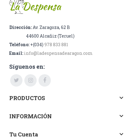
Dirección:
Av. Zaragoza, 62 B
44600 Alcañiz (Teruel)
Teléfono:
+(034)
978 833 881
Email:
info@ladespensadearagon.com
Síguenos en:
PRODUCTOS
keyboard_arrow_down
INFORMACIÓN
keyboard_arrow_down
Tu Cuenta
keyboard_arrow_down