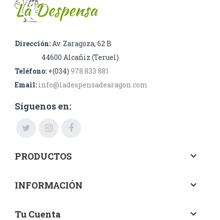
Dirección:
Av. Zaragoza, 62 B
44600 Alcañiz (Teruel)
Teléfono:
+(034)
978 833 881
Email:
info@ladespensadearagon.com
Síguenos en:
PRODUCTOS
keyboard_arrow_down
INFORMACIÓN
keyboard_arrow_down
Tu Cuenta
keyboard_arrow_down