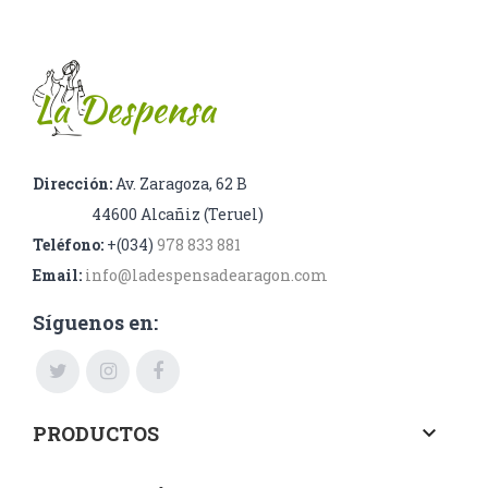
Dirección:
Av. Zaragoza, 62 B
44600 Alcañiz (Teruel)
Teléfono:
+(034)
978 833 881
Email:
info@ladespensadearagon.com
Síguenos en:
PRODUCTOS
keyboard_arrow_down