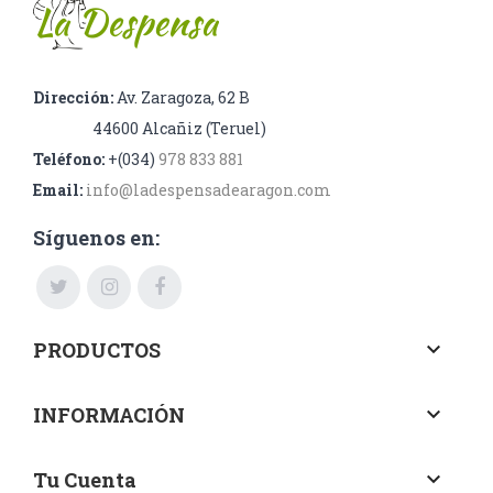
Dirección:
Av. Zaragoza, 62 B
44600 Alcañiz (Teruel)
Teléfono:
+(034)
978 833 881
Email:
info@ladespensadearagon.com
Síguenos en:
PRODUCTOS
keyboard_arrow_down
INFORMACIÓN
keyboard_arrow_down
Tu Cuenta
keyboard_arrow_down