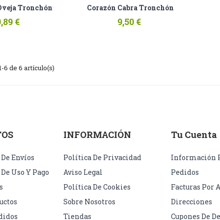
Oveja Tronchón
Corazón Cabra Tronchón
9,89 €
9,50 €
6 de 6 artículo(s)
TOS
INFORMACIÓN
Tu Cuenta
 De Envíos
Política De Privacidad
Información 
 De Uso Y Pago
Aviso Legal
Pedidos
s
Política De Cookies
Facturas Por 
uctos
Sobre Nosotros
Direcciones
didos
Tiendas
Cupones De D