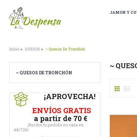
JAMON Y CU
Inicio
QUESOS
~ Quesos De Tronchón
~ QUES
~ QUESOS DE TRONCHÓN
¡APROVECHA!
ENVÍOS GRATIS
a partir de 70 €
¡Recibe tu pedido en casa en
48/72h!