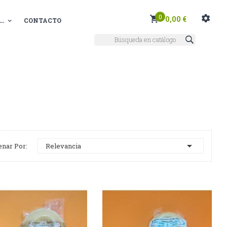
0
0,00 €
..
CONTACTO

enar Por:
Relevancia