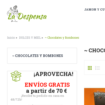
JAMON Y CU
Inicio
DULCES Y MIEL
~ Chocolates y Bombones
~ CHOC
~ CHOCOLATES Y BOMBONES
¡APROVECHA!
ENVÍOS GRATIS
a partir de 70 €
¡Recibe tu pedido en casa en
48/72h!