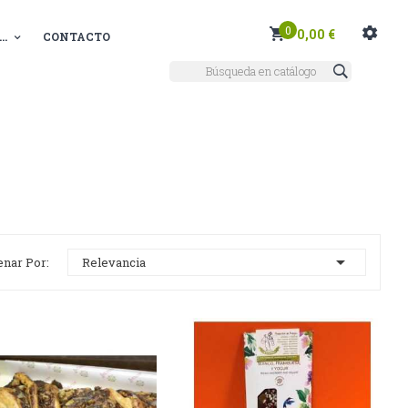
0
0,00 €
..
CONTACTO

enar Por:
Relevancia