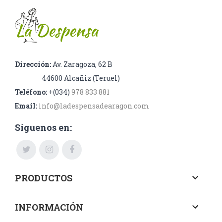
Dirección:
Av. Zaragoza, 62 B
44600 Alcañiz (Teruel)
Teléfono:
+(034)
978 833 881
Email:
info@ladespensadearagon.com
Síguenos en:
PRODUCTOS
keyboard_arrow_down
INFORMACIÓN
keyboard_arrow_down