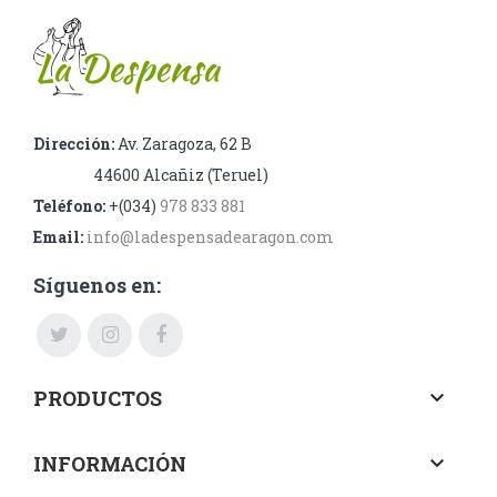
Dirección:
Av. Zaragoza, 62 B
44600 Alcañiz (Teruel)
Teléfono:
+(034)
978 833 881
Email:
info@ladespensadearagon.com
Síguenos en:
PRODUCTOS
keyboard_arrow_down
INFORMACIÓN
keyboard_arrow_down