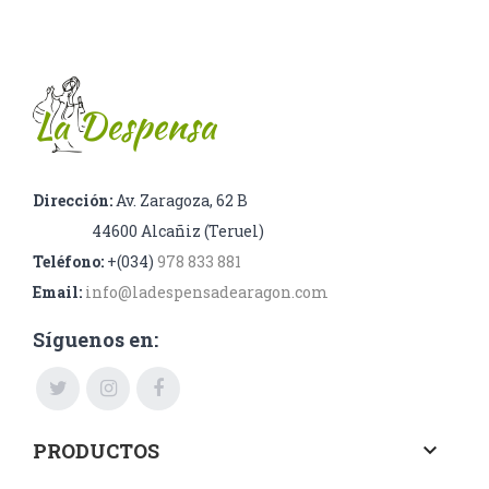
Dirección:
Av. Zaragoza, 62 B
44600 Alcañiz (Teruel)
Teléfono:
+(034)
978 833 881
Email:
info@ladespensadearagon.com
Síguenos en:
PRODUCTOS
keyboard_arrow_down