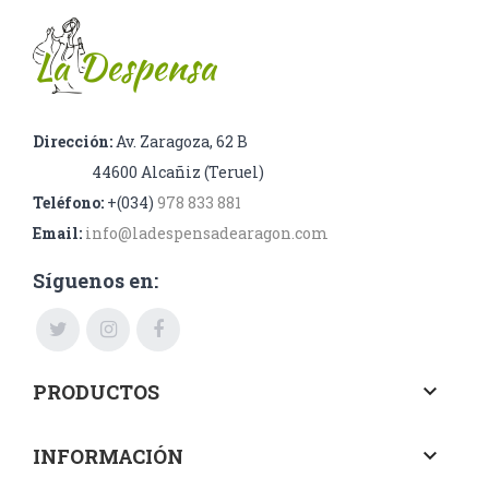
Dirección:
Av. Zaragoza, 62 B
44600 Alcañiz (Teruel)
Teléfono:
+(034)
978 833 881
Email:
info@ladespensadearagon.com
Síguenos en:
PRODUCTOS
keyboard_arrow_down
INFORMACIÓN
keyboard_arrow_down