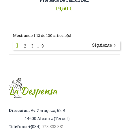
Fileteado De Jamón De...
19,50 €
Mostrando 1-12 de 100 artículo(s)
1
Siguiente

2
3
9
…
Dirección:
Av. Zaragoza, 62 B
44600 Alcañiz (Teruel)
Teléfono:
+(034)
978 833 881