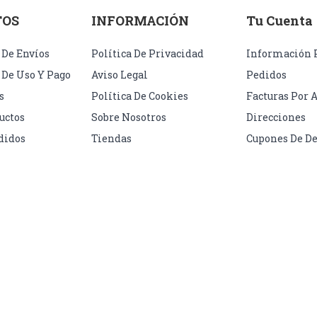
TOS
INFORMACIÓN
Tu Cuenta
 De Envíos
Política De Privacidad
Información 
 De Uso Y Pago
Aviso Legal
Pedidos
s
Política De Cookies
Facturas Por 
uctos
Sobre Nosotros
Direcciones
didos
Tiendas
Cupones De D
s reservados.
Design by
Abasweb