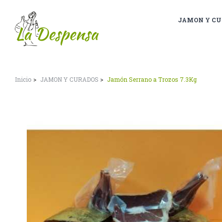
JAMON Y CU
Inicio
JAMON Y CURADOS
Jamón Serrano a Trozos 7.3Kg