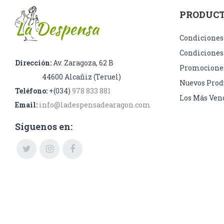
PRODUC
Condiciones
Condiciones
Dirección:
Av. Zaragoza, 62 B
Promocione
44600 Alcañiz (Teruel)
Nuevos Prod
Teléfono:
+(034)
978 833 881
Los Más Ven
Email:
info@ladespensadearagon.com
Síguenos en:
Copyright 2018
La Despensa de Aragón. Todos los derecho
©