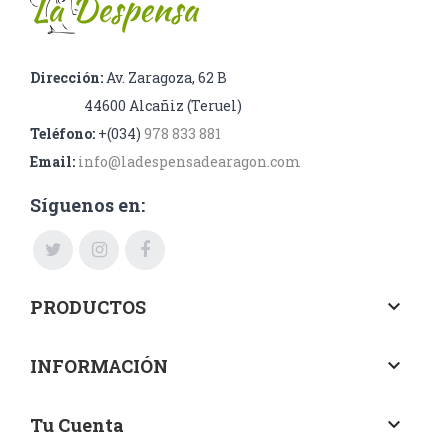
Dirección:
Av. Zaragoza, 62 B
44600 Alcañiz (Teruel)
Teléfono:
+(034)
978 833 881
Email:
info@ladespensadearagon.com
Síguenos en:
PRODUCTOS
keyboard_arrow_down
INFORMACIÓN
keyboard_arrow_down
Tu Cuenta
keyboard_arrow_down