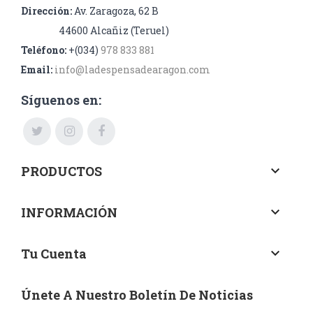
Dirección:
Av. Zaragoza, 62 B
44600 Alcañiz (Teruel)
Teléfono:
+(034)
978 833 881
Email:
info@ladespensadearagon.com
Síguenos en:
PRODUCTOS
keyboard_arrow_down
INFORMACIÓN
keyboard_arrow_down
Tu Cuenta
keyboard_arrow_down
Únete A Nuestro Boletín De Noticias