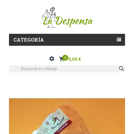
CATEGORÍA
0
0,00 €