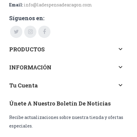
Email:
info@ladespensadearagon.com
Síguenos en:
PRODUCTOS
keyboard_arrow_down
INFORMACIÓN
keyboard_arrow_down
Tu Cuenta
keyboard_arrow_down
Únete A Nuestro Boletín De Noticias
Recibe actualizaciones sobre nuestra tienda y ofertas
especiales.