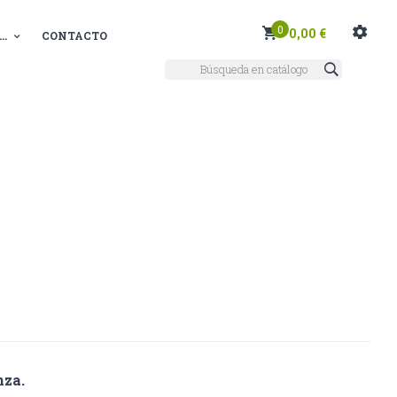
0
0,00 €
..
CONTACTO
nza.