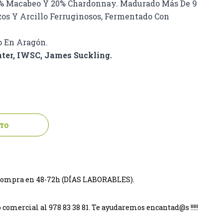
5% Macabeo Y 20% Chardonnay. Madurado Más De 9
zos Y Arcillo Ferruginosos, Fermentado Con
o En Aragón.
nter, IWSC, James Suckling.
ITO
tu compra en 48-72h (DÍAS LABORABLES).
omercial al 978 83 38 81. Te ayudaremos encantad@s !!!!!