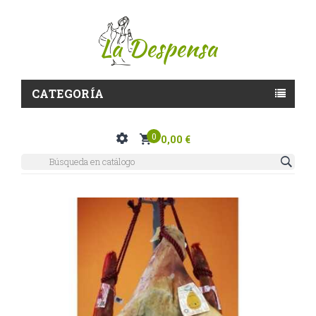
CATEGORÍA
0
0,00 €